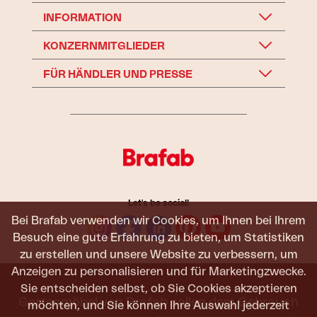
INFORMATION
KONZERNMITGLIEDER
FÜR HÄNDLER UND PRESSE
Let's be social!
Bei Brafab verwenden wir Cookies, um Ihnen bei Ihrem
Besuch eine gute Erfahrung zu bieten, um Statistiken
zu erstellen und unsere Website zu verbessern, um
Anzeigen zu personalisieren und für Marketingzwecke.
Sie entscheiden selbst, ob Sie Cookies akzeptieren
Gartenmöbel von Brafab sollen dem Gebrauch
möchten, und Sie können Ihre Auswahl jederzeit