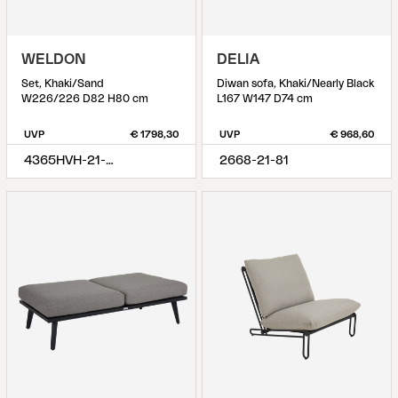
WELDON
DELIA
Set, Khaki/Sand
Diwan sofa, Khaki/Nearly Black
W226/226 D82 H80 cm
L167 W147 D74 cm
UVP
€ 1798,30
UVP
€ 968,60
4365HVH-21-02
2668-21-81