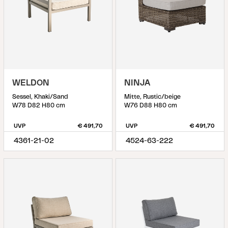
WELDON
NINJA
Sessel, Khaki/Sand
Mitte, Rustic/beige
W78 D82 H80 cm
W76 D88 H80 cm
UVP
€ 491,70
UVP
€ 491,70
4361-21-02
4524-63-222