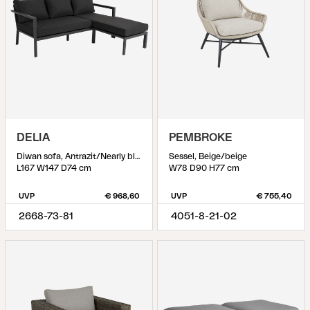
DELIA
PEMBROKE
Diwan sofa, Antrazit/Nearly black
Sessel, Beige/beige
L167 W147 D74 cm
W78 D90 H77 cm
UVP
€ 968,60
UVP
€ 755,40
2668-73-81
4051-8-21-02