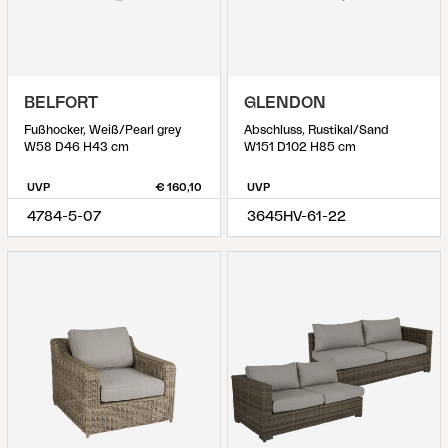
BELFORT
GLENDON
Fußhocker, Weiß/Pearl grey
Abschluss, Rustikal/Sand
W58 D46 H43 cm
W151 D102 H85 cm
UVP
€ 160,10
UVP
4784-5-07
3645HV-61-22