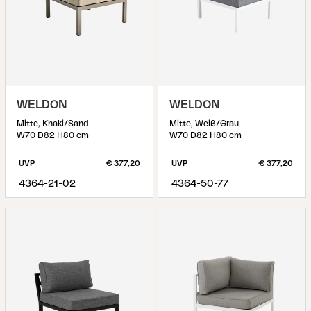
WELDON
WELDON
Mitte, Khaki/Sand
Mitte, Weiß/Grau
W70 D82 H80 cm
W70 D82 H80 cm
UVP
€ 377,20
UVP
€ 377,20
4364-21-02
4364-50-77