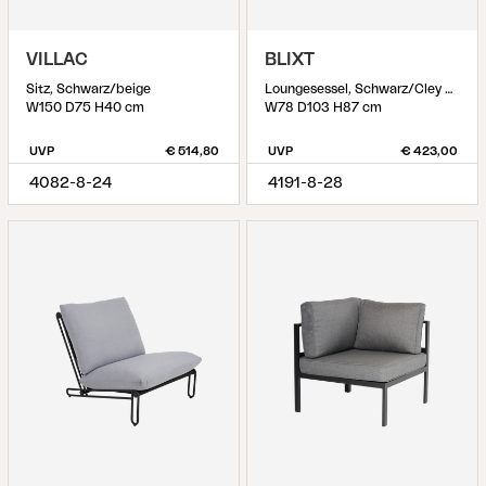
VILLAC
BLIXT
Sitz, Schwarz/beige
Loungesessel, Schwarz/Cley beige
W150 D75 H40 cm
W78 D103 H87 cm
UVP
€ 514,80
UVP
€ 423,00
4082-8-24
4191-8-28