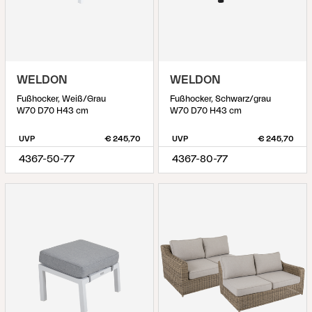
WELDON
WELDON
Fußhocker, Weiß/Grau
Fußhocker, Schwarz/grau
W70 D70 H43 cm
W70 D70 H43 cm
UVP
€ 245,70
UVP
€ 245,70
4367-50-77
4367-80-77