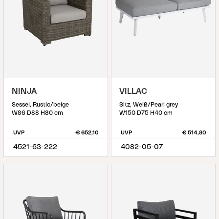
NINJA
VILLAC
Sessel, Rustic/beige
Sitz, Weiß/Pearl grey
W86 D88 H80 cm
W150 D75 H40 cm
UVP
€ 652,10
UVP
€ 514,80
4521-63-222
4082-05-07