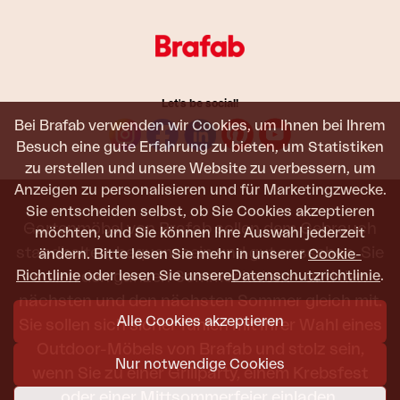
Let's be social!
Bei Brafab verwenden wir Cookies, um Ihnen bei Ihrem
Besuch eine gute Erfahrung zu bieten, um Statistiken
zu erstellen und unsere Website zu verbessern, um
Anzeigen zu personalisieren und für Marketingzwecke.
Sie entscheiden selbst, ob Sie Cookies akzeptieren
Gartenmöbel von Brafab sollen dem Gebrauch
möchten, und Sie können Ihre Auswahl jederzeit
standhalten, bequem sein und gut aussehen. Sie
ändern. Bitte lesen Sie mehr in unserer
Cookie-
Richtlinie
oder lesen Sie unsere
Datenschutzrichtlinie
.
sollen den ganzen Sommer halten – und den
nächsten und den nächsten Sommer gleich mit.
Alle Cookies akzeptieren
Sie sollen sich sicher fühlen mit Ihrer Wahl eines
Outdoor-Möbels von Brafab und stolz sein,
Nur notwendige Cookies
wenn Sie zu einer Grillparty, einem Krebsfest
oder einer Mittsommerfeier einladen.