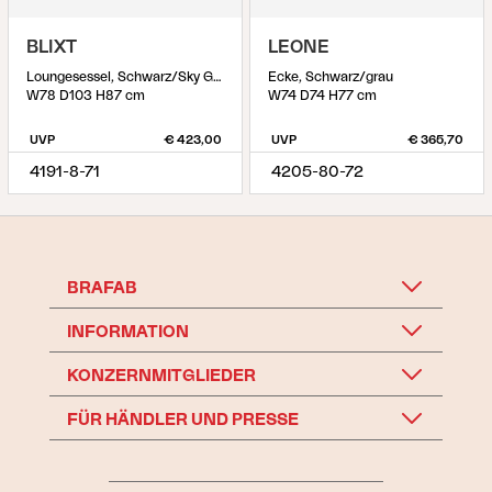
BLIXT
LEONE
Loungesessel, Schwarz/Sky Grey
Ecke, Schwarz/grau
W78 D103 H87 cm
W74 D74 H77 cm
UVP
€ 423,00
UVP
€ 365,70
4191-8-71
4205-80-72
BRAFAB
INFORMATION
KONZERNMITGLIEDER
FÜR HÄNDLER UND PRESSE