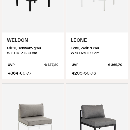
WELDON
LEONE
Mitte, Schwarz/grau
Ecke, Weiß/Grau
W70 D82 H80 cm
W74 D74 H77 cm
UVP
€ 377,20
UVP
€ 365,70
4364-80-77
4205-50-76