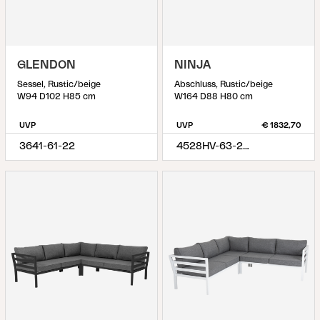
GLENDON
NINJA
Sessel, Rustic/beige
Abschluss, Rustic/beige
W94 D102 H85 cm
W164 D88 H80 cm
UVP
UVP
€ 1832,70
3641-61-22
4528HV-63-222