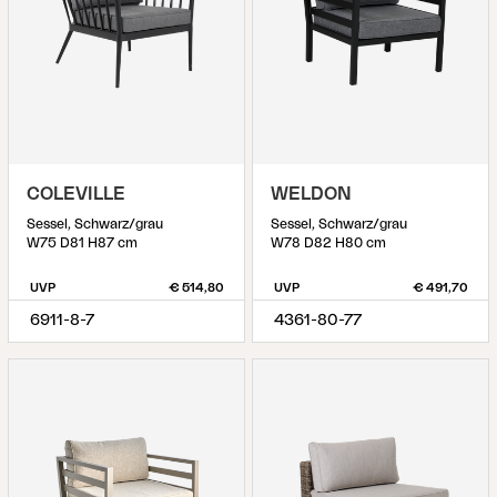
COLEVILLE
WELDON
Sessel, Schwarz/grau
Sessel, Schwarz/grau
W75 D81 H87 cm
W78 D82 H80 cm
UVP
€ 514,80
UVP
€ 491,70
6911-8-7
4361-80-77