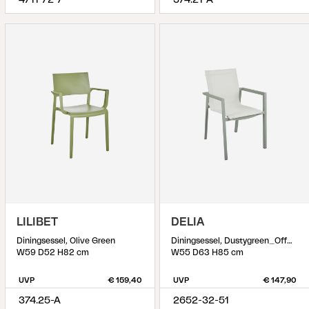
4711-72-7
374.21-A
LILIBET
DELIA
Diningsessel, Olive Green
Diningsessel, Dustygreen_Offwhite
W59 D52 H82 cm
W55 D63 H85 cm
UVP
€ 159,40
UVP
€ 147,90
374.25-A
2652-32-51