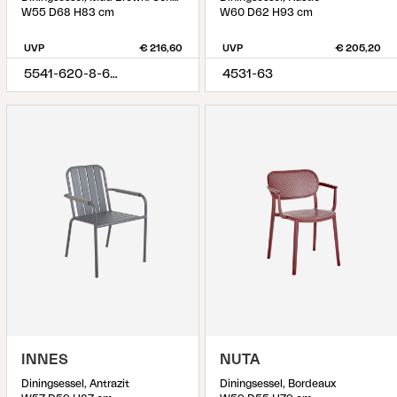
W55 D68 H83 cm
W60 D62 H93 cm
UVP
€ 216,60
UVP
€ 205,20
5541-620-8-620
4531-63
INNES
NUTA
Diningsessel, Antrazit
Diningsessel, Bordeaux