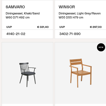
SAMVARO
WINSOR
Diningsessel, Khaki/Sand
Diningsessel, Light Grey/Raven
W60 D71 H92 cm
W55 D55 H79 cm
UVP
€ 331,40
UVP
€ 297,00
4140-21-02
3402-71-890