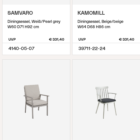
SAMVARO
KAMOMILL
Diningsessel, Weiß/Pearl grey
Diningsessel, Beige/beige
W60 D71 H92 cm
W64 D68 H86 cm
UVP
€ 331,40
UVP
€ 331,40
4140-05-07
39711-22-24