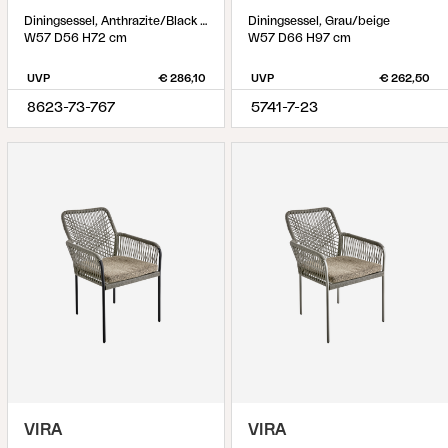
Diningsessel, Anthrazite/Black Barley
Diningsessel, Grau/beige
W57 D56 H72 cm
W57 D66 H97 cm
UVP
€ 286,10
UVP
€ 262,50
8623-73-767
5741-7-23
VIRA
VIRA