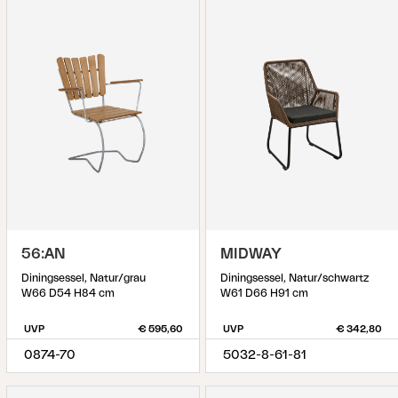
56:AN
MIDWAY
Diningsessel, Natur/grau
Diningsessel, Natur/schwartz
W66 D54 H84 cm
W61 D66 H91 cm
UVP
€ 595,60
UVP
€ 342,80
0874-70
5032-8-61-81