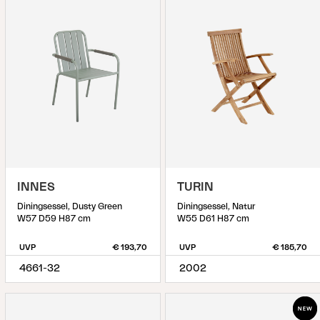
INNES
TURIN
Diningsessel, Dusty Green
Diningsessel, Natur
W57 D59 H87 cm
W55 D61 H87 cm
UVP
€ 193,70
UVP
€ 185,70
4661-32
2002