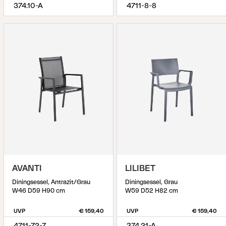
374.10-A
4711-8-8
AVANTI
LILIBET
Diningsessel, Antrazit/Grau
Diningsessel, Grau
W46 D59 H90 cm
W59 D52 H82 cm
UVP
€ 159,40
UVP
€ 159,40