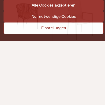
Alle Cookies akzeptieren
Nur notwendige Cookies
Einstellungen
PIATTO
COMFY
Diningsessel, Schwartz/Raw Peanut
Diningsessel, Light Grey/Off-White
W55 D52 SH47 cm
W57 D60 H100 cm
UVP
€ 171,00
UVP
€ 171,00
4611-612-8-620
4715-71-51