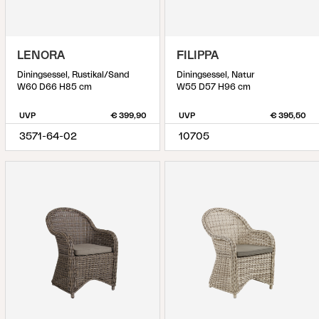
LENORA
FILIPPA
Diningsessel, Rustikal/Sand
Diningsessel, Natur
W60 D66 H85 cm
W55 D57 H96 cm
UVP
€ 399,90
UVP
€ 395,50
3571-64-02
10705