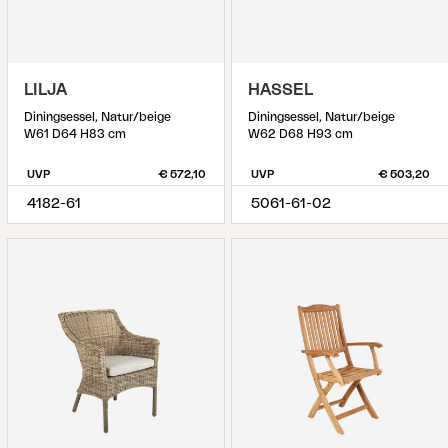
LILJA
HASSEL
Diningsessel, Natur/beige
Diningsessel, Natur/beige
W61 D64 H83 cm
W62 D68 H93 cm
UVP
€ 572,10
UVP
€ 503,20
4182-61
5061-61-02