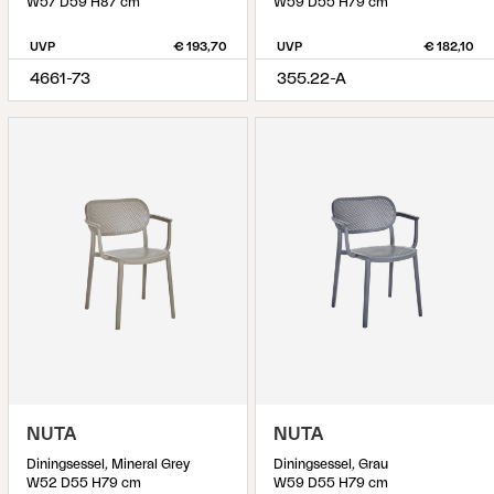
W57 D59 H87 cm
W59 D55 H79 cm
UVP
€ 193,70
UVP
€ 182,10
4661-73
355.22-A
NUTA
NUTA
Diningsessel, Mineral Grey
Diningsessel, Grau
W52 D55 H79 cm
W59 D55 H79 cm