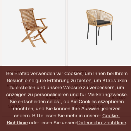
TURIN
DELTA
Bei Brafab verwenden wir Cookies, um Ihnen bei Ihrem
Besuch eine gute Erfahrung zu bieten, um Statistiken
Diningsessel, Natur
Diningsessel, Schwarz/Teddy Black
W55 D61 H87 cm
W55 D55 H74 cm
zu erstellen und unsere Website zu verbessern, um
Anzeigen zu personalisieren und für Marketingzwecke.
UVP
€ 185,70
UVP
€ 171,00
Sie entscheiden selbst, ob Sie Cookies akzeptieren
92002
5551-8-67-888
möchten, und Sie können Ihre Auswahl jederzeit
ändern. Bitte lesen Sie mehr in unserer
Cookie-
Richtlinie
oder lesen Sie unsere
Datenschutzrichtlinie
.