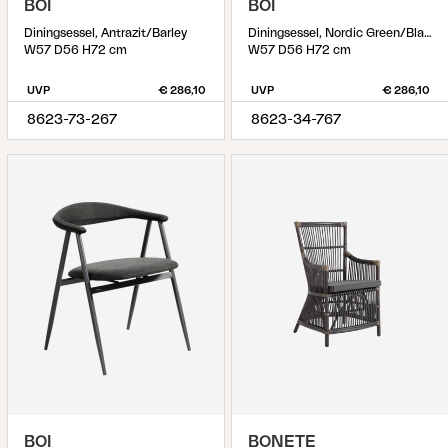
BOI
BOI
Diningsessel, Antrazit/Barley
Diningsessel, Nordic Green/Black Barley
W57 D56 H72 cm
W57 D56 H72 cm
UVP
€ 286,10
UVP
€ 286,10
8623-73-267
8623-34-767
BOI
BONETE