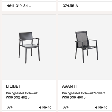
4611-312-34-320
374.55-A
LILIBET
AVANTI
Diningsessel, Schwarz
Diningsessel, Schwarz/shwarz
W59 D52 H82 cm
W56 D59 H90 cm
UVP
€ 159,40
UVP
€ 159,40