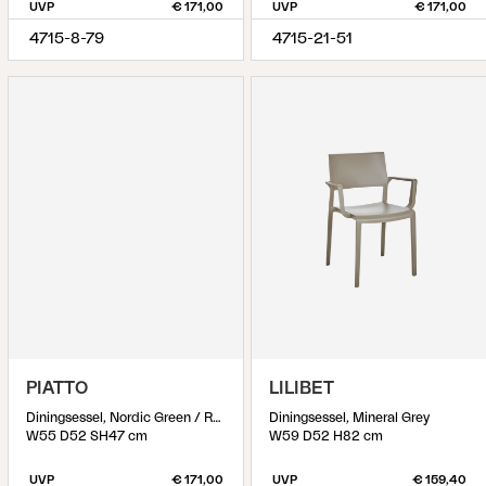
UVP
€ 171,00
UVP
€ 171,00
4715-8-79
4715-21-51
PIATTO
LILIBET
Diningsessel, Nordic Green / Raw Avocado
Diningsessel, Mineral Grey
W55 D52 SH47 cm
W59 D52 H82 cm
UVP
€ 171,00
UVP
€ 159,40