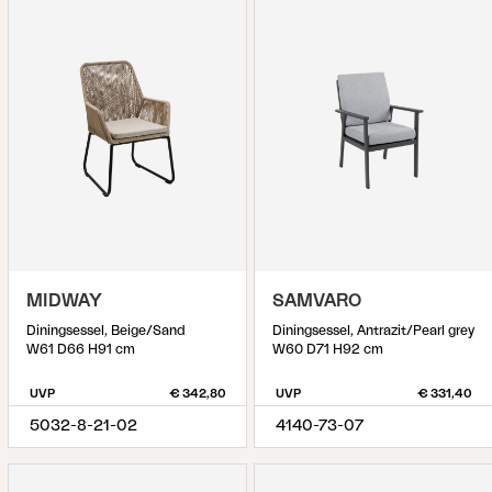
MIDWAY
SAMVARO
Diningsessel, Beige/Sand
Diningsessel, Antrazit/Pearl grey
W61 D66 H91 cm
W60 D71 H92 cm
UVP
€ 342,80
UVP
€ 331,40
5032-8-21-02
4140-73-07