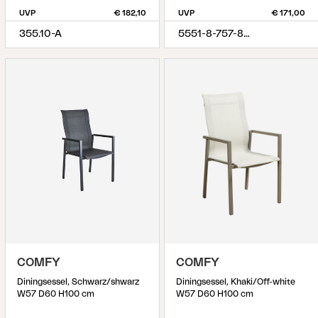
UVP
€ 182,10
UVP
€ 171,00
355.10-A
5551-8-757-888
COMFY
COMFY
Diningsessel, Schwarz/shwarz
Diningsessel, Khaki/Off-white
W57 D60 H100 cm
W57 D60 H100 cm