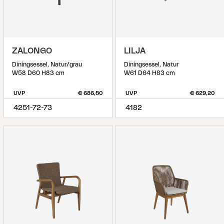
ZALONGO
LILJA
Diningsessel, Natur/grau
Diningsessel, Natur
W58 D60 H83 cm
W61 D64 H83 cm
UVP
€ 686,50
UVP
€ 629,20
4251-72-73
4182