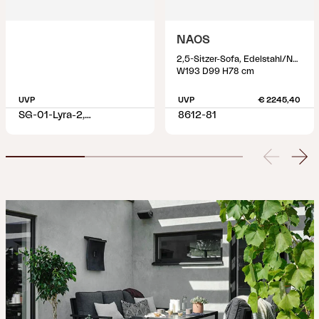
NAOS
2,5-Sitzer-Sofa, Edelstahl/Nearly black
W193 D99 H78 cm
UVP
UVP
€ 2245,40
SG-01-Lyra-2,5-1-1-8606-8-21
8612-81