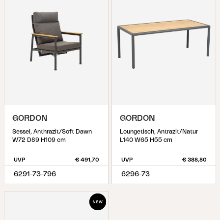
GORDON
GORDON
Sessel, Anthrazit/Soft Dawn
Loungetisch, Antrazit/Natur
W72 D89 H109 cm
L140 W65 H55 cm
UVP
€ 491,70
UVP
€ 388,80
6291-73-796
6296-73