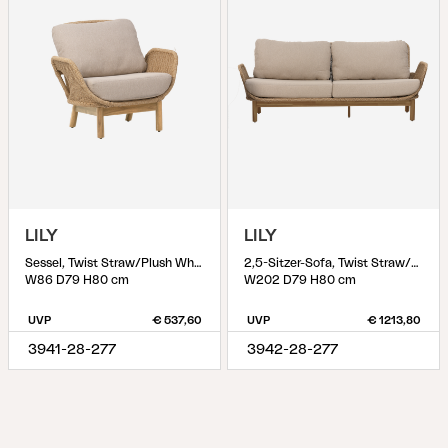
LILY
LILY
Sessel, Twist Straw/Plush Wheat
2,5-Sitzer-Sofa, Twist Straw/Plush Wheat
W86 D79 H80 cm
W202 D79 H80 cm
UVP
€ 537,60
UVP
€ 1213,80
3941-28-277
3942-28-277