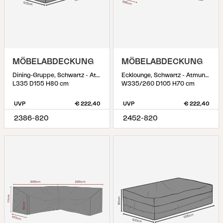
MÖBELABDECKUNG
MÖBELABDECKUNG
Dining-Gruppe, Schwartz - Atmungsaktiv
Ecklounge, Schwartz - Atmungsaktiv
L335 D155 H80 cm
W335/260 D105 H70 cm
UVP
€ 222,40
UVP
€ 222,40
2386-820
2452-820