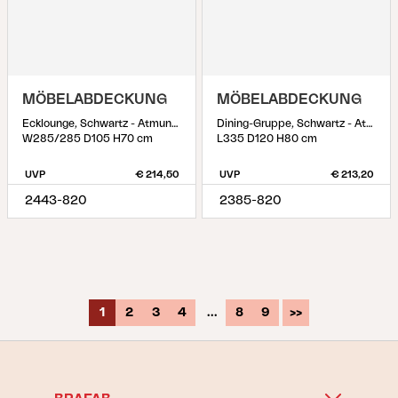
MÖBELABDECKUNG
MÖBELABDECKUNG
Ecklounge, Schwartz - Atmungsaktiv
Dining-Gruppe, Schwartz - Atmungsaktiv
W285/285 D105 H70 cm
L335 D120 H80 cm
UVP
€ 214,50
UVP
€ 213,20
2443-820
2385-820
1
2
3
4
...
8
9
>>