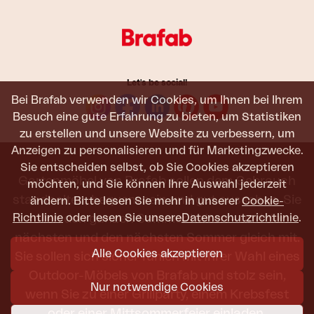
Let's be social!
Bei Brafab verwenden wir Cookies, um Ihnen bei Ihrem
Besuch eine gute Erfahrung zu bieten, um Statistiken
zu erstellen und unsere Website zu verbessern, um
Anzeigen zu personalisieren und für Marketingzwecke.
Sie entscheiden selbst, ob Sie Cookies akzeptieren
Gartenmöbel von Brafab sollen dem Gebrauch
möchten, und Sie können Ihre Auswahl jederzeit
standhalten, bequem sein und gut aussehen. Sie
ändern. Bitte lesen Sie mehr in unserer
Cookie-
sollen den ganzen Sommer halten – und den
Richtlinie
oder lesen Sie unsere
Datenschutzrichtlinie
.
nächsten und den nächsten Sommer gleich mit.
Alle Cookies akzeptieren
Sie sollen sich sicher fühlen mit Ihrer Wahl eines
Outdoor-Möbels von Brafab und stolz sein,
Nur notwendige Cookies
wenn Sie zu einer Grillparty, einem Krebsfest
oder einer Mittsommerfeier einladen.