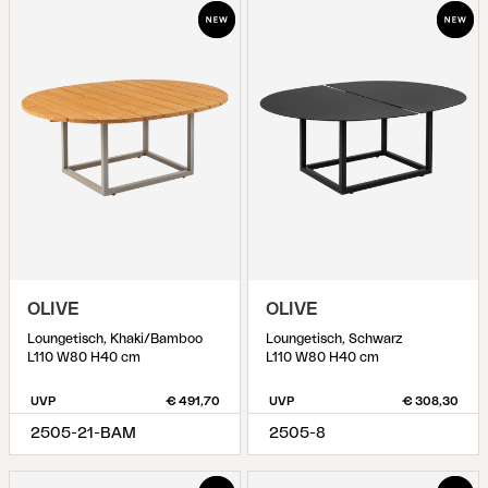
OLIVE
OLIVE
Loungetisch, Khaki/Bamboo
Loungetisch, Schwarz
L110 W80 H40 cm
L110 W80 H40 cm
UVP
€ 491,70
UVP
€ 308,30
2505-21-BAM
2505-8