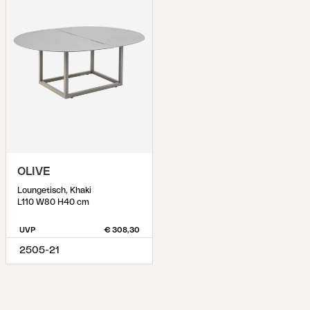
OLIVE
Loungetisch, Khaki
L110 W80 H40 cm
UVP
€ 308,30
2505-21