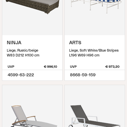
NINJA
ARTS
Liege, Rustic/beige
Liege, Soft White/Blue Stripes
W83 D212 H100 cm
L196 W69 H96 cm
UVP
€ 996,10
UVP
€ 973,20
4599-63-222
8668-59-159