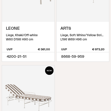
LEONE
ARTS
Liege, Khaki/Off-white
Liege, Soft White/Yellow Stripes
W60 D198 H90 cm
L196 W69 H96 cm
UVP
€ 361,00
UVP
€ 973,20
4200-21-51
8668-59-959