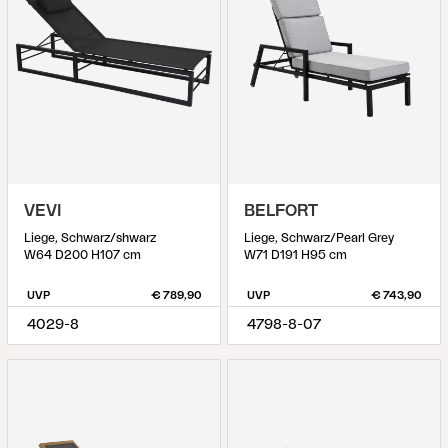
VEVI
BELFORT
Liege, Schwarz/shwarz
Liege, Schwarz/Pearl Grey
W64 D200 H107 cm
W71 D191 H95 cm
UVP
€ 789,90
UVP
€ 743,90
4029-8
4798-8-07