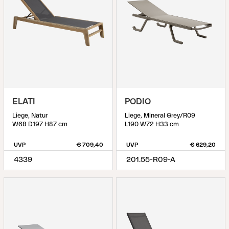
ELATI
PODIO
Liege, Natur
Liege, Mineral Grey/R09
W68 D197 H87 cm
L190 W72 H33 cm
UVP
€ 709,40
UVP
€ 629,20
4339
201.55-R09-A