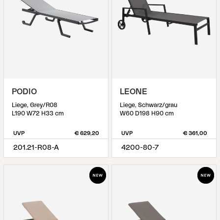
PODIO
LEONE
Liege, Grey/R08
Liege, Schwarz/grau
L190 W72 H33 cm
W60 D198 H90 cm
UVP
€ 629,20
UVP
€ 361,00
201.21-R08-A
4200-80-7