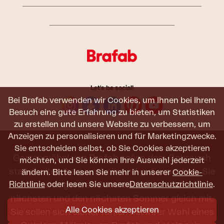
Let's be social!
Bei Brafab verwenden wir Cookies, um Ihnen bei Ihrem
Besuch eine gute Erfahrung zu bieten, um Statistiken
zu erstellen und unsere Website zu verbessern, um
Anzeigen zu personalisieren und für Marketingzwecke.
Sie entscheiden selbst, ob Sie Cookies akzeptieren
Gartenmöbel von Brafab sollen dem Gebrauch
möchten, und Sie können Ihre Auswahl jederzeit
standhalten, bequem sein und gut aussehen. Sie
ändern. Bitte lesen Sie mehr in unserer
Cookie-
Richtlinie
oder lesen Sie unsere
Datenschutzrichtlinie
.
sollen den ganzen Sommer halten – und den
nächsten und den nächsten Sommer gleich mit.
Alle Cookies akzeptieren
Sie sollen sich sicher fühlen mit Ihrer Wahl eines