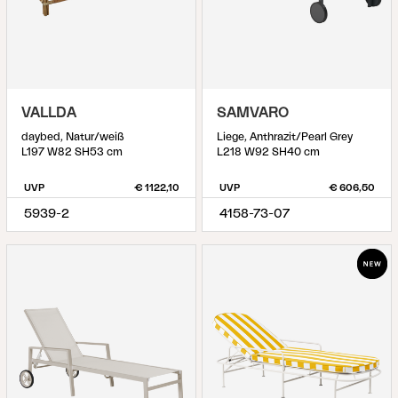
VALLDA
SAMVARO
daybed, Natur/weiß
Liege, Anthrazit/Pearl Grey
L197 W82 SH53 cm
L218 W92 SH40 cm
UVP
€ 1122,10
UVP
€ 606,50
5939-2
4158-73-07