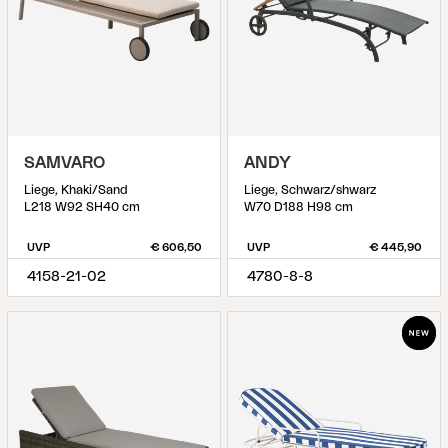
SAMVARO
ANDY
Liege, Khaki/Sand
Liege, Schwarz/shwarz
L218 W92 SH40 cm
W70 D188 H98 cm
UVP
€ 606,50
UVP
€ 445,90
4158-21-02
4780-8-8