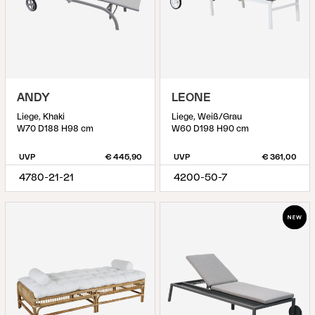
ANDY
LEONE
Liege, Khaki
Liege, Weiß/Grau
W70 D188 H98 cm
W60 D198 H90 cm
UVP
€ 445,90
UVP
€ 361,00
4780-21-21
4200-50-7