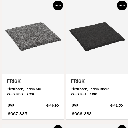
FRISK
FRISK
Sitzkissen, Teddy Ant
Sitzkissen, Teddy Black
W48 D53 T3 cm
W43 D41 T3 cm
UVP
€ 46,90
UVP
€ 42,50
6067-885
6066-888