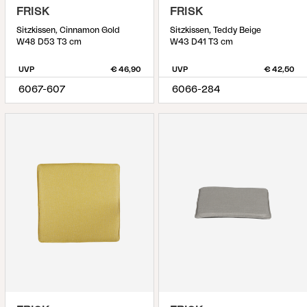
FRISK
FRISK
Sitzkissen, Cinnamon Gold
Sitzkissen, Teddy Beige
W48 D53 T3 cm
W43 D41 T3 cm
UVP
€ 46,90
UVP
€ 42,50
6067-607
6066-284