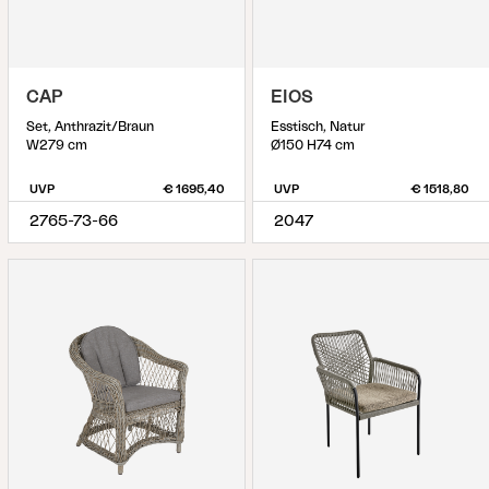
CAP
EIOS
Set, Anthrazit/Braun
Esstisch, Natur
W279 cm
Ø150 H74 cm
UVP
€ 1695,40
UVP
€ 1518,80
2765-73-66
2047