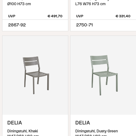
Ø100 H73 cm
L76 W76 H73 cm
UVP
€ 491,70
UVP
€ 331,40
2867-92
2750-71
DELIA
DELIA
Diningstuhl, Khaki
Diningstuhl, Dusty Green