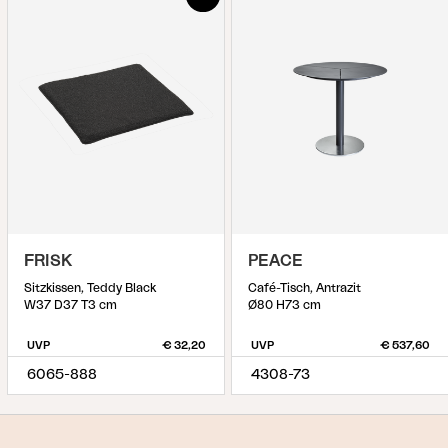
FRISK
PEACE
Sitzkissen, Teddy Black
Café-Tisch, Antrazit
W37 D37 T3 cm
Ø80 H73 cm
UVP
€ 32,20
UVP
€ 537,60
6065-888
4308-73