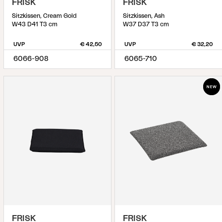
FRISK
FRISK
Sitzkissen, Cream Gold
Sitzkissen, Ash
W43 D41 T3 cm
W37 D37 T3 cm
UVP
€ 42,50
UVP
€ 32,20
6066-908
6065-710
FRISK
FRISK