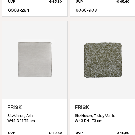
UVP
€ 65,60
UVP
€ 65,60
6068-284
6068-908
FRISK
FRISK
Sitzkissen, Ash
Sitzkissen, Teddy Verde
W43 D41 T3 cm
W43 D41 T3 cm
UVP
€ 42,50
UVP
€ 42,50