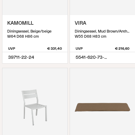
KAMOMILL
VIRA
Diningsessel, Beige/beige
Diningsessel, Mud Brown/Anthracite
W64 D68 H86 cm
W55 D68 H83 cm
UVP
€ 331,40
UVP
€ 216,60
39711-22-24
5541-620-73-620