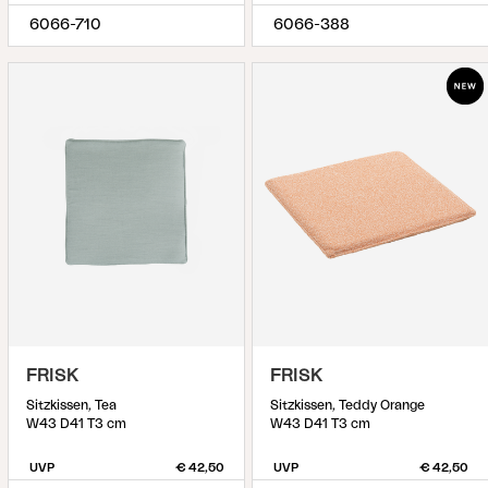
6066-710
6066-388
FRISK
FRISK
Sitzkissen, Tea
Sitzkissen, Teddy Orange
W43 D41 T3 cm
W43 D41 T3 cm
UVP
€ 42,50
UVP
€ 42,50