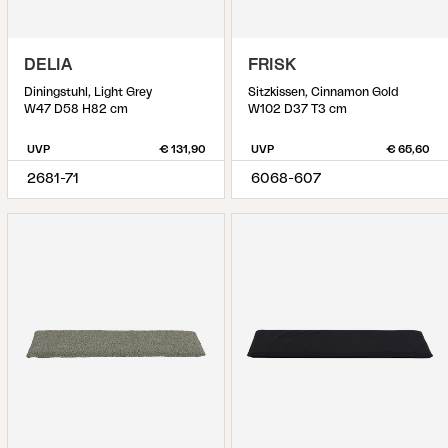
DELIA
FRISK
Diningstuhl, Light Grey
Sitzkissen, Cinnamon Gold
W47 D58 H82 cm
W102 D37 T3 cm
UVP
€ 131,90
UVP
€ 65,60
2681-71
6068-607