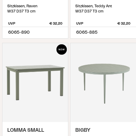
Sitzkissen, Raven
Sitzkissen, Teddy Ant
W37 D37 T3 cm
W37 D37 T3 cm
UVP
€ 32,20
UVP
€ 32,20
6065-890
6065-885
LOMMA SMALL
BIGBY