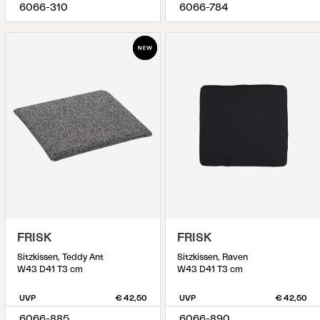
6066-310
6066-784
FRISK
FRISK
Sitzkissen, Teddy Ant
Sitzkissen, Raven
W43 D41 T3 cm
W43 D41 T3 cm
UVP
€ 42,50
UVP
€ 42,50
6066-885
6066-890