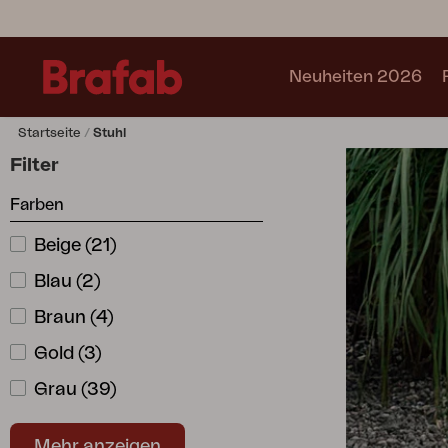
Neuheiten 2026
Startseite
Stuhl
Produkte
Filter
Sofa
Farben
Sessel
Stuhl
Beige
(
21
)
Tisch
Blau
(
2
)
Outdoorküche
Liege
Braun
(
4
)
Relax
Gold
(
3
)
Gartenschaukel
Grau
(
39
)
Sonnenschirn
Pavillon
Grün
(
18
)
Zubehör
Mehr anzeigen