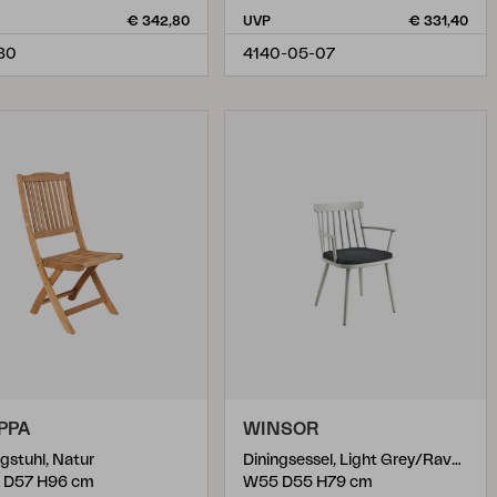
€ 342,80
UVP
€ 331,40
30
4140-05-07
IPPA
WINSOR
ngstuhl, Natur
Diningsessel, Light Grey/Raven
 D57 H96 cm
W55 D55 H79 cm