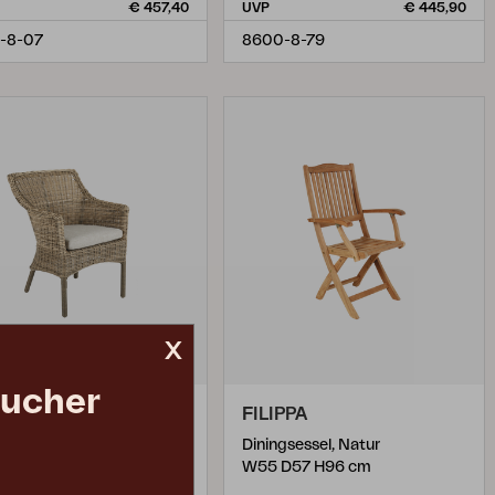
€ 457,40
UVP
€ 445,90
-8-07
8600-8-79
x
aucher
NORA
FILIPPA
ngsessel, Rustikal/Sand
Diningsessel, Natur
 D66 H85 cm
W55 D57 H96 cm