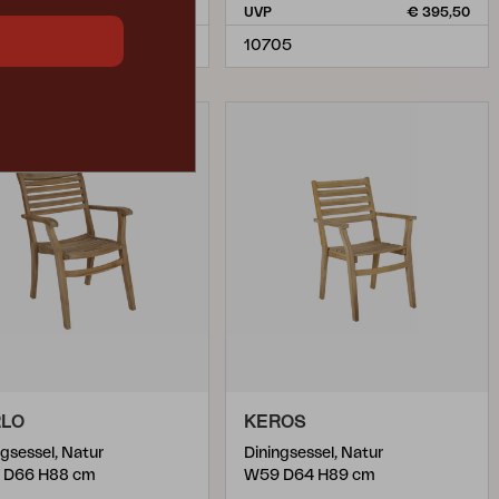
€ 399,90
UVP
€ 395,50
1-64-02
10705
RLO
KEROS
ngsessel, Natur
Diningsessel, Natur
 D66 H88 cm
W59 D64 H89 cm