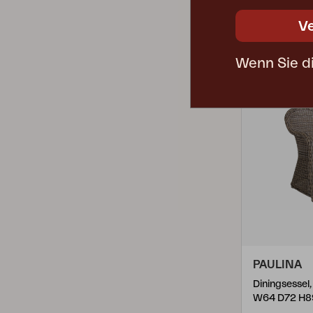
Paulina
(
2
)
UVP
V
Piatto
(
2
)
189.21-76A1
Rana
(
2
)
Wenn Sie d
Samvaro
(
3
)
Selva
(
1
)
Turin
(
4
)
Ulrika
(
3
)
Vallda
(
2
)
Veronica
(
2
)
Vevi
(
5
)
Vira
(
3
)
PAULINA
Wilkie
(
6
)
Diningsessel
W64 D72 H8
Winsor
(
2
)