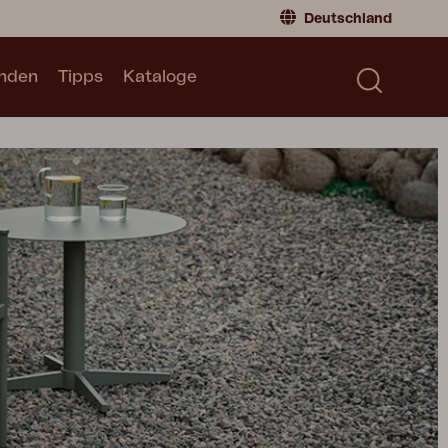
Deutschland
inden
Tipps
Kataloge
Verbraucher
Deutschland
|
Germany
Norwegen
|
Norway
Kataloge
Schweden
|
Sweden
Global
|
Global
Dänemark
|
Denmark
Frankreich
|
France
l
Wechseln Sie zum Händler