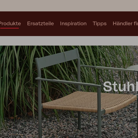
Produkte
Ersatzteile
Inspiration
Tipps
Händler f
Kollektionen
Alle Kollektionen anzeigen
Stuh
Motty
Blixt
Trolly