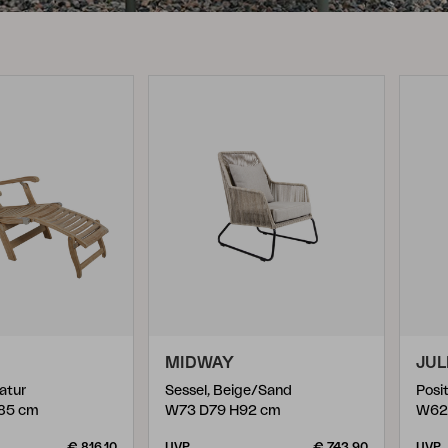
Peace
Grower Greens
Lomma
Kelia
Delia
Lyra
MIDWAY
JUL
atur
Sessel, Beige/Sand
Posi
85 cm
W73 D79 H92 cm
W62
€ 816,10
UVP
€ 743,90
UVP