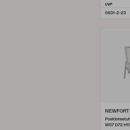
UVP
Zalongo
(
1
)
5631-2-23
Zand
(
1
)
NEWFORT
W57 D72 H1