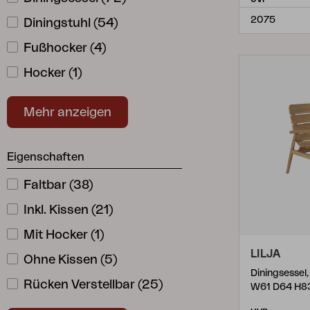
Brewer
(
1
)
2075
Diningstuhl
(
54
)
Colorado
(
2
)
Fußhocker
(
4
)
Comfy
(
3
)
Hocker
(
1
)
Covelo
(
1
)
Kinderstuhl
(
5
)
DK
(
8
)
Mehr anzeigen
Liegestuhl
(
6
)
Delia
(
23
)
Loungesessel
(
4
)
Eigenschaften
Delia Teak
(
1
)
Positionssessel
(
1
)
Delta
Faltbar
(
4
(
)
38
)
Positionsstuhl
(
17
)
Dimma
Inkl. Kissen
(
1
)
(
21
)
Relaxsessel
(
8
)
Dingla
Mit Hocker
(
1
)
(
1
)
Rückenkissen
(
1
)
LILJA
Drama
Ohne Kissen
(
1
)
(
5
)
Sessel
(
1
)
Diningsessel,
Eads
Rücken Verstellbar
(
1
)
(
25
)
W61 D64 H8
Ebba
Stapelbar
(
2
)
(
82
)