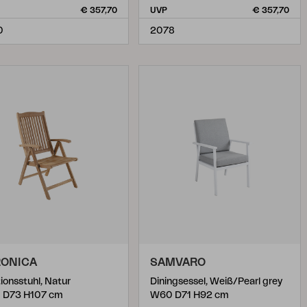
€ 357,70
UVP
€ 357,70
0
2078
RONICA
SAMVARO
tionsstuhl, Natur
Diningsessel, Weiß/Pearl grey
 D73 H107 cm
W60 D71 H92 cm