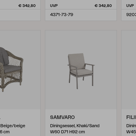
€ 342,80
UVP
€ 342,80
UVP
4371-73-79
920
L
SAMVARO
FIL
, Beige/beige
Diningsessel, Khaki/Sand
Dini
6 cm
W60 D71 H92 cm
W45