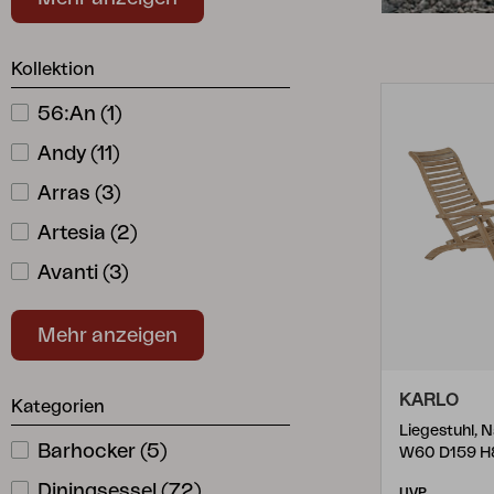
Natur
(
36
)
Auflage
Aufbewahrung
Orange
(
1
)
Kollektion
Möbelabdeckung
Rosa
(
1
)
Pflegeprodukte
56:an
(
1
)
Rot
(
7
)
Set
Andy
(
11
)
Schwarz
(
33
)
Arras
(
3
)
Weiß
(
14
)
Artesia
(
2
)
Avanti
(
3
)
Bakhita
(
2
)
Mehr anzeigen
Beatrice
(
2
)
Belfort
(
1
)
KARLO
Kategorien
Boi
(
4
)
Liegestuhl, N
Barhocker
(
5
)
W60 D159 H
Bonete
(
1
)
Diningsessel
(
72
)
UVP