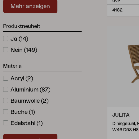
UVP
Mehr anzeigen
Filippa
Wasserabweisende Auflagen (Allwetterschaum)
(
2
)
4182
Haru
Wasserabweisende Auflagen (TPU-Beschichtung)
(
3
)
Produktneuheit
Hassel
(
1
)
Ja
(
14
)
Innes
(
2
)
Nein
(
149
)
Jackson
(
1
)
Material
Julita
(
3
)
Kamomill
(
1
)
Acryl
(
2
)
Karlo
(
2
)
Aluminium
(
87
)
Kasia
(
5
)
Baumwolle
(
2
)
Keros
(
3
)
Buche
(
1
)
JULITA
Lenora
(
2
)
Edelstahl
(
1
)
Diningstuhl, 
W46 D58 H8
Leone
(
1
)
Feuerverzinkter Stahl
(
1
)