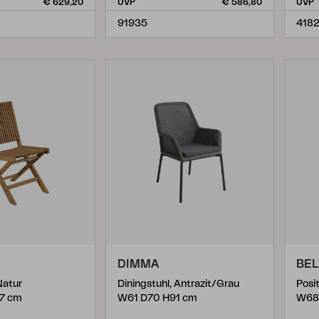
€ 629,20
UVP
€ 586,80
UVP
(
4
)
91935
4182
(
3
)
DIMMA
BEL
Natur
Diningstuhl, Antrazit/Grau
7 cm
W61 D70 H91 cm
W68