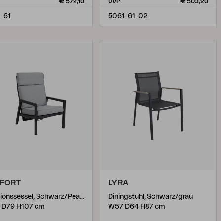
€ 572,10
UVP
€ 503,20
-61
5061-61-02
FORT
LYRA
Positionssessel, Schwarz/Pearl Grey
Diningstuhl, Schwarz/grau
 D79 H107 cm
W57 D64 H87 cm