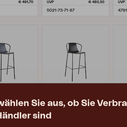
€ 491,70
UVP
€ 480,30
UVP
5021-73-71-87
4781
wählen Sie aus, ob Sie Verbr
KASIA
LE
Händler sind
rau/swartz
Barhocker, Schwarz/shwarz
Dini
01 cm
W49 D48 H101 cm
W60