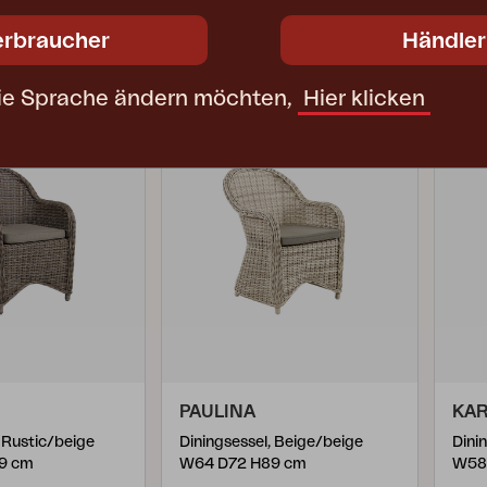
€ 423,00
UVP
€ 423,00
UVP
erbraucher
Händler
0
189.10-76A10
357
ie Sprache ändern möchten,
Hier klicken
PAULINA
KA
, Rustic/beige
Diningsessel, Beige/beige
Dini
9 cm
W64 D72 H89 cm
W58