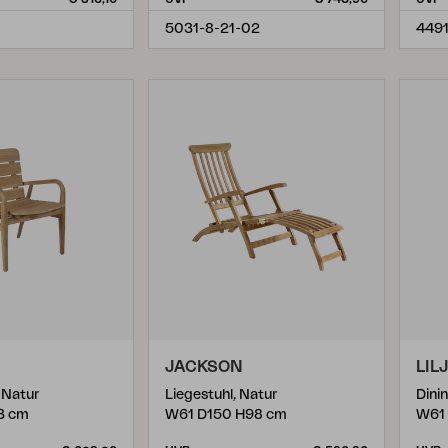
5031-8-21-02
449
JACKSON
LIL
 Natur
Liegestuhl, Natur
Dini
3 cm
W61 D150 H98 cm
W61