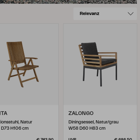
ITA
ZALONGO
tionsstuhl, Natur
Diningsessel, Natur/grau
 D73 H106 cm
W58 D60 H83 cm
€ 743,90
UVP
€ 686,50