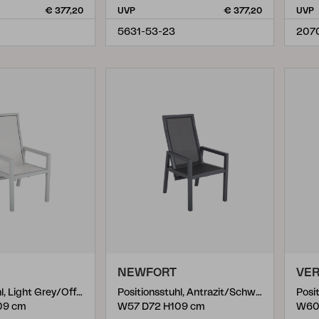
€ 377,20
UVP
€ 377,20
UVP
5631-53-23
207
NEWFORT
VE
Positionsstuhl, Light Grey/Off-White
Positionsstuhl, Antrazit/Schwarz
Posi
09 cm
W57 D72 H109 cm
W60