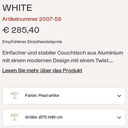
WHITE
Artikelnummer 2507-58
€ 285,40
Empfohlener Einzelhandelspreis
Einfacher und stabiler Couchtisch aus Aluminium
mit einem modernen Design mit einem Twist.
Blicken Sie auf das Bein bis zur Basis, was Ihre
Lesen Sie mehr über das Produkt
Gedanken zu den Feldern und Windmühlen auf
dem Land wandern lässt. Wählen Sie zwischen
drei verschiedenen Größen und mehreren Farben;
Farbe: Pearl white
leicht anzupassen an die Bedürfnisse und den Stil
Ihres Zuhauses.
Größe: Ø75 H49 cm