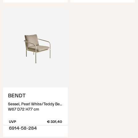
BENDT
Sessel, Pearl White/Teddy Beige
W67 D72 H77 cm
UVP
€ 331,40
6914-58-284